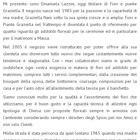
Mi presento: sono Emanuela Lazzini, oggi titolare di Fiori e piante
Graziella. Il negozio nasce nel 1985 per la passione e la caparbietà di
mia madre, Graziella Nani: sotto la sua spinta cresce e si amplia. Fiori e
Piante Graziella nel frattempo è diventata il punto di riferimento per
quanto riguarda gli addobbi floreali per le cerimonie ed in particolare
per il matrimoni a Massa.
Nel 2005 il negozio viene ristrutturato per poter offrire alla sua
clientela uno showroom tutto nuovo che segue costantemente nuove
tendenze e stagionalità. Con i miei collaboratori siamo in grado di
soddisfare ogni vostra esigenza in materia di fiori ed addobbi per
matrimoni, compresi tutti i servizi complementari, dalla creazione del
bouquet della sposa, delle bottoniere, coursage, composizioni per la
casa e per l’auto oltre all’allestimento della tavola per il banchetto.
Siamo conosciuti molto per la qualità e l’assortimento dei fiori che
utilizziamo, per il buon gusto e la capacità tecnica di allestire ogni
tipologia di Chiesa con proposte floreali sempre in armonia con
l’ambiente considerando sempre i desideri degli Sposi, per noi Amici e
non solo Clienti.
Molta strada è stata percorsa da quel lontano 1985 quando mia madre
eseguiva consegne a domicilio con un piccolo motorino con un cestone